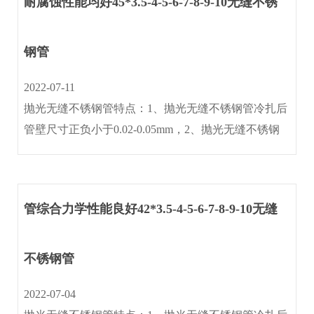
耐腐蚀性能均好45*3.5-4-5-6-7-8-9-10无缝不锈
新
钢管
闻
资
2022-07-11
讯
抛光无缝不锈钢管特点：1、抛光无缝不锈钢管冷扎后
管壁尺寸正负小于0.02-0.05mm，2、抛光无缝不锈钢
环
管光洁度≤0.4um含金属光泽(内外壁镜面)3、抛光无缝
境
不锈钢管作机械抛光与电抛光处理后,内外壁光洁度
设
≤0.25um 。4、···
备
管综合力学性能良好42*3.5-4-5-6-7-8-9-10无缝
人
不锈钢管
才
招
2022-07-04
聘