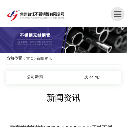
首
页
关
当前位置：
首页
>
新闻资讯
于
我
公司新闻
技术中心
们
新闻资讯
产
品
中
心