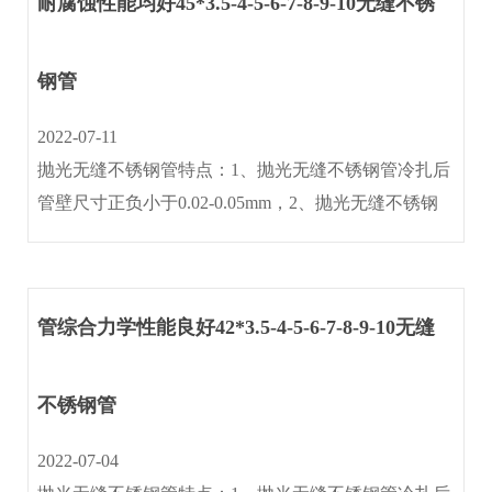
耐腐蚀性能均好45*3.5-4-5-6-7-8-9-10无缝不锈
新
钢管
闻
资
2022-07-11
讯
抛光无缝不锈钢管特点：1、抛光无缝不锈钢管冷扎后
管壁尺寸正负小于0.02-0.05mm，2、抛光无缝不锈钢
环
管光洁度≤0.4um含金属光泽(内外壁镜面)3、抛光无缝
境
不锈钢管作机械抛光与电抛光处理后,内外壁光洁度
设
≤0.25um 。4、···
备
管综合力学性能良好42*3.5-4-5-6-7-8-9-10无缝
人
不锈钢管
才
招
2022-07-04
聘