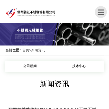
首
页
关
当前位置：
首页
>
新闻资讯
于
我
公司新闻
技术中心
们
新闻资讯
产
品
中
心