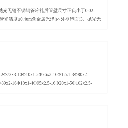
光无缝不锈钢管冷扎后管壁尺寸正负小于0.02-
钢管光洁度≤0.4um含金属光泽(内外壁镜面)3、抛光无
后,内外壁光洁度≤0.25um 。4、···
73x3-10Ф10x1-2Ф76x2-16Ф12x1-3Ф80x2-
89x2-16Ф18x1-4Ф95x2.5-16Ф20x1-5Ф102x2.5-
-5Ф114x2.5-18Ф27x2-5Ф120x3···