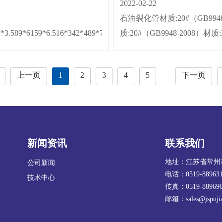
2022-02-22
石油裂化管材质:20#（GB9948-
2*3.589*6159*6.516*342*489*7159*718*242*589*7.5159*818*342
质:20#（GB9948-2008）材
18*360*8133*14273*9.518*46
上一页
1
2
3
4
5
下一页
···
新闻资讯
联系我们
地址：江苏省常州
公司新闻
电话：0519-889631
技术中心
传真：0519-8896967
邮箱：sales@jspuj