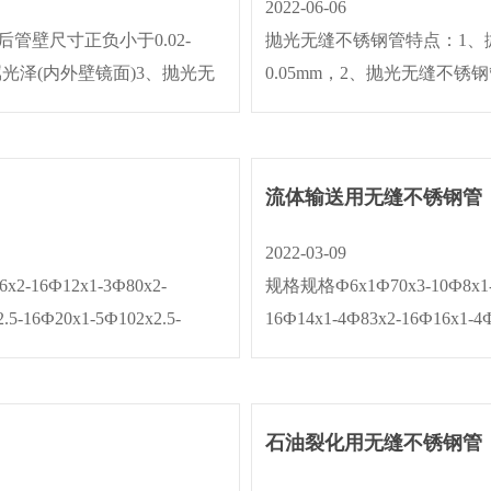
2022-06-06
壁尺寸正负小于0.02-
抛光无缝不锈钢管特点：1、抛
金属光泽(内外壁镜面)3、抛光无
0.05mm，2、抛光无缝不锈
5um 。4、···
缝不锈钢管作机械抛光与电抛光处理
流体输送用无缝不锈钢管
2022-03-09
x2-16Ф12x1-3Ф80x2-
规格规格Ф6x1Ф70x3-10Ф8x1-2Ф
.5-16Ф20x1-5Ф102x2.5-
16Ф14x1-4Ф83x2-16Ф16x1-4Ф
Ф120x3···
18Ф22x1-5Ф108x2.5-18Ф25x1
石油裂化用无缝不锈钢管