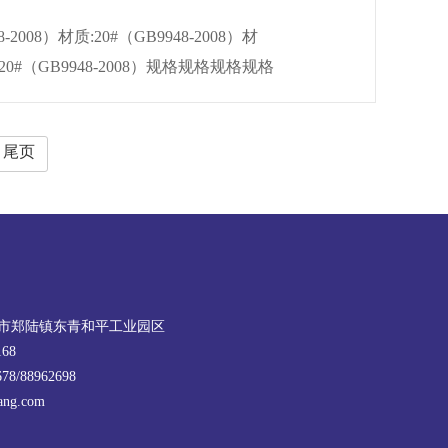
2008）材质:20#（GB9948-2008）材
*689*8159*9.518*442*889*9159*1018*545*389*10159*1219*2···
质:20#（GB9948-2008）规格规格规格规格
0*9140*8273*1022*360*10140*9273*1122*476*5152*7273*1222*·
尾页
市郑陆镇东青和平工业园区
68
8/88962698
iang.com